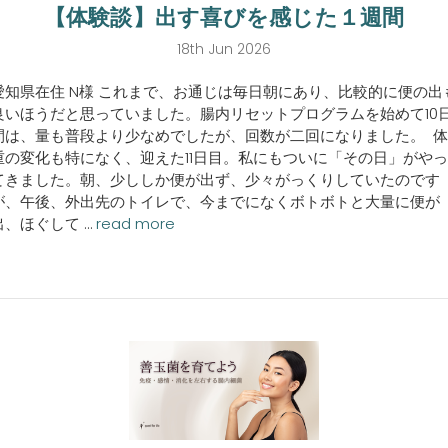
【体験談】出す喜びを感じた１週間
18th Jun 2026
愛知県在住 N様 これまで、お通じは毎日朝にあり、比較的に便の出
良いほうだと思っていました。腸内リセットプログラムを始めて10
間は、量も普段より少なめでしたが、回数が二回になりました。 体
重の変化も特になく、迎えた11日目。私にもついに「その日」がやっ
てきました。朝、少ししか便が出ず、少々がっくりしていたのです
が、午後、外出先のトイレで、今までになくボトボトと大量に便が
出、ほぐして …
read more