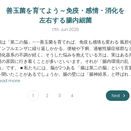
善玉菌を育てよう～免疫・感情・消化を
左右する腸内細菌
17th Jun 2026
腸は「第二の脳」——善玉菌を育てれば、免疫も感情も変わる 風邪
インフルエンザに繰り返しかかる。便秘や下痢、過敏性腸症候群な
消化器系の不調が続く。そうした悩みを抱えている方は、実はある
通の原因に行き着くことが多いといいます。それが「腸内環境の乱
れ」です。 ■ 私たちには、脳が2つある 「腸は第二の脳」という言
を聞いたことがあるでしょうか。腸の壁には「腸神経系」と呼ばれ 
ead more
Next
1
2
3
4