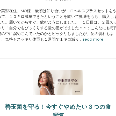
千葉県在住、MO様 最初は知り合いがコロヘルスプラスセットを
って、１０キロ減量できたということを聞いて興味をもち、購入し
した。届いてからすぐ、飲むようにしました。 １日目は、２回ス
キリ！自分でもびっくりする量の便がでました＾＾；こんなにも毎
腸の中に溜めこんでいたのかとビックリしましたが、便の切れもよ
く、気持もスッキリ体重も１週間で１キロ減り …
read more
善玉菌を守る！今すぐやめたい３つの食
習慣