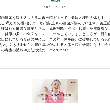
24th Jun 2026
腸内細菌を壊す３つの食品善玉菌を守って、健康と理想の体を手に
れる 私たちの腸内には100兆個以上もの細菌が棲んでいます。善玉
と呼ばれる健康な細菌たちは、免疫機能・消化・代謝・脂肪燃焼な
ど、健康の多くの側面をコントロールしています。ところが、日常
に口にしている食品の中には、この善玉菌を静かに破壊しているも
が少なくありません。腸内環境が乱れると悪玉菌が優勢になり、全
への毒素の拡散や脂肪燃焼の …
read more