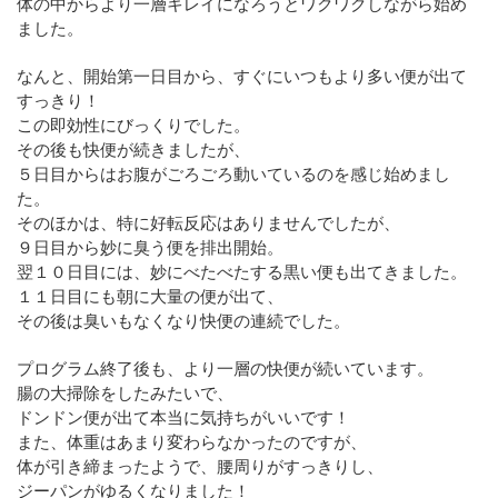
体の中からより一層キレイになろうとワクワクしながら始め
ました。
なんと、開始第一日目から、すぐにいつもより多い便が出て
すっきり！
この即効性にびっくりでした。
その後も快便が続きましたが、
５日目からはお腹がごろごろ動いているのを感じ始めまし
た。
そのほかは、特に好転反応はありませんでしたが、
９日目から妙に臭う便を排出開始。
翌１０日目には、妙にべたべたする黒い便も出てきました。
１１日目にも朝に大量の便が出て、
その後は臭いもなくなり快便の連続でした。
プログラム終了後も、より一層の快便が続いています。
腸の大掃除をしたみたいで、
ドンドン便が出て本当に気持ちがいいです！
また、体重はあまり変わらなかったのですが、
体が引き締まったようで、腰周りがすっきりし、
ジーパンがゆるくなりました！